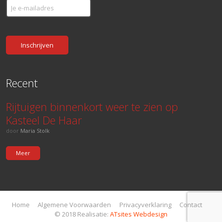
Recent
Rijtuigen binnenkort weer te zien op
Kasteel De Haar
door
Maria Stolk
Meer
Home
Algemene Voorwaarden
Privacyverklaring
Contact
© 2018 Realisatie:
ATsites Webdesign