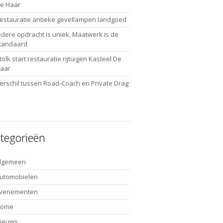
e Haar
estauratie antieke gevellampen landgoed
edere opdracht is uniek. Maatwerk is de
tandaard
tolk start restauratie rijtuigen Kasteel De
aar
erschil tussen Road-Coach en Private Drag
tegorieën
lgemeen
utomobielen
venementen
Home
ieuws