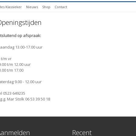
es Klassieker
Nieuws
Shop
Contact
peningstijden
itsluitend op afspraak:
aandag 13.00-17.00 uur
 t/m vr
9.00 t/m 12.00 uur
3.00 t/m 17.00
aterdag 9.00 - 12.00 uur
el 0523 649235
.g.g. Mar Stolk 06 53 39 50 18
Aanmelden
Recent