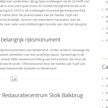
tijd een uniek klein rijtuig, type ezelwagen uit de 2e helft van
D
ruik is voor een span ezels én omdat het bijbehorende ezel
R
ezig is.In 2015 is de ezelwagen museaal gerestaureerd bij
 met name door de jonkvrouwen van de familie Tuyll van
I
 snel duidelijk. Sporen van meerdere reparaties aan de
s
e zeer vele overschilderingen toonde aan dat het rijtuig bij
S
.
H
 belangrijk rijksmonument
V
te rijksmonumenten van Nederland. Onder andere vanwege de
asteel, temidden van een prachtig natuur- landschap in de
veelal 18de eeuwse inrichting van het Kasteel, die door de
el wordt sinds 1760 bewoond door de familie van Tuyll van
Ca
aatst bewoonde kastelen in Nederland.
A
A
E
r Restauratiecentrum Stolk Balkbrug
N