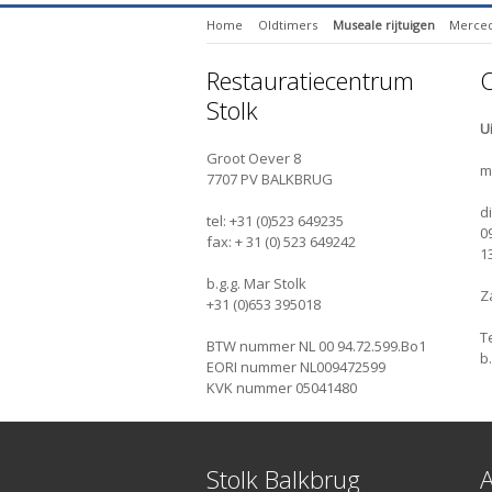
Home
Oldtimers
Museale rijtuigen
Merced
Restauratiecentrum
O
Stolk
U
Groot Oever 8
m
7707 PV BALKBRUG
di
tel: +31 (0)523 649235
0
fax: + 31 (0) 523 649242
1
b.g.g. Mar Stolk
Z
+31 (0)653 395018
T
BTW nummer NL 00 94.72.599.Bo1
b
EORI nummer NL009472599
KVK nummer 05041480
Stolk Balkbrug