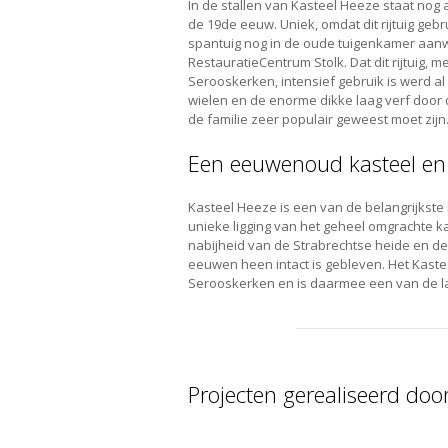
In de stallen van Kasteel Heeze staat nog al
de 19de eeuw. Uniek, omdat dit rijtuig geb
spantuig nog in de oude tuigenkamer aanw
RestauratieCentrum Stolk. Dat dit rijtuig,
Serooskerken, intensief gebruik is werd al
wielen en de enorme dikke laag verf door d
de familie zeer populair geweest moet zijn
Een eeuwenoud kasteel en
Kasteel Heeze is een van de belangrijks
unieke ligging van het geheel omgrachte k
nabijheid van de Strabrechtse heide en de 
eeuwen heen intact is gebleven. Het Kaste
Serooskerken en is daarmee een van de l
Projecten gerealiseerd doo