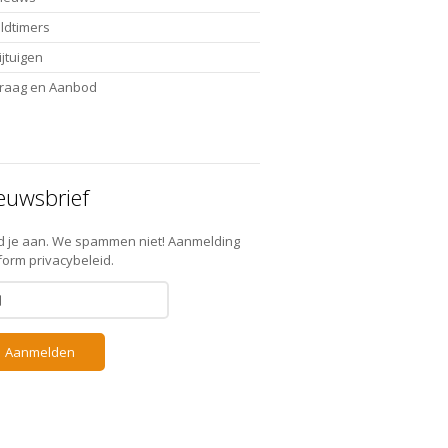
ldtimers
ijtuigen
raag en Aanbod
euwsbrief
d je aan. We spammen niet! Aanmelding
form privacybeleid.