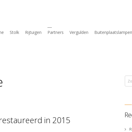
me
Stolk
Rijtuigen
Partners
Vergulden
Buitenplaatslampe
e
Re
restaureerd in 2015
R