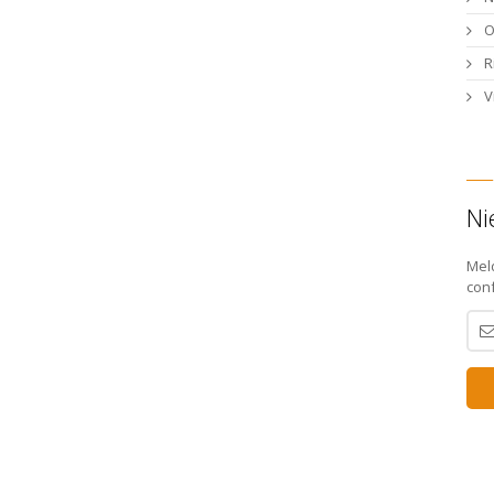
O
R
V
Ni
Mel
con