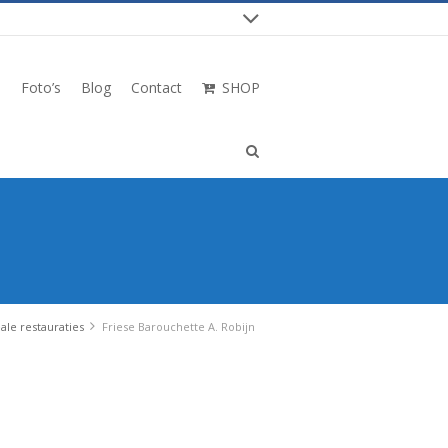
n
Foto’s
Blog
Contact
SHOP
le restauraties
Friese Barouchette A. Robijn