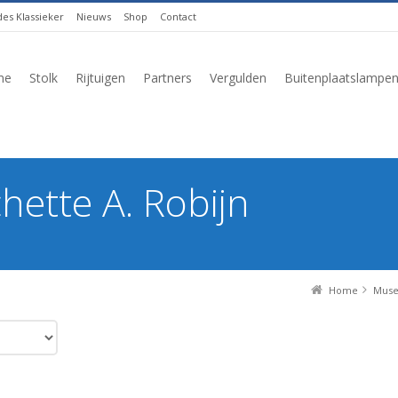
es Klassieker
Nieuws
Shop
Contact
me
Stolk
Rijtuigen
Partners
Vergulden
Buitenplaatslampe
hette A. Robijn
Home
Musea