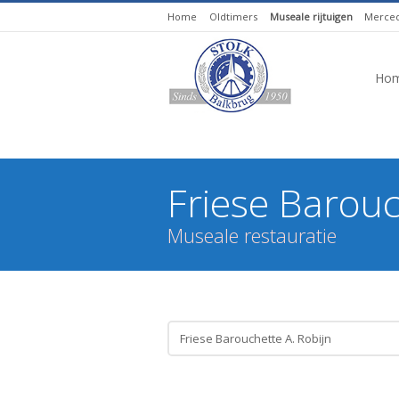
Home
Oldtimers
Museale rijtuigen
Merced
Ho
Friese Barouc
Museale restauratie
You are here: