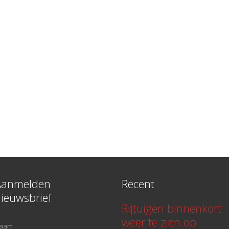
Aanmelden
Recent
ieuwsbrief
Rijtuigen binnenkort
weer te zien op
aam