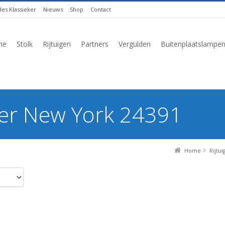
es Klassieker
Nieuws
Shop
Contact
me
Stolk
Rijtuigen
Partners
Vergulden
Buitenplaatslampe
er New York 24391
Home
Rijtui