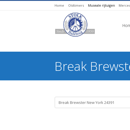
Home
Oldtimers
Museale rijtuigen
Merced
Ho
Break Brewst
You are here: