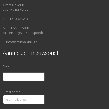
Groot Oever 8
7707 PV Balkbrug
T. +31 523-649235
M. +31 6 53395018
(alleen in geval van spoed)
E. info@stolkbalkbrug.nl
Aanmelden nieuwsbrief
Naam
E-mailadres: