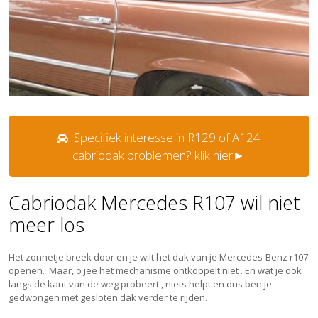
Specifiek interesse in R129 of A124
cabriodak problemen? klik hier►
Cabriodak Mercedes R107 wil niet
meer los
Het zonnetje breek door en je wilt het dak van je Mercedes-Benz r107
openen. Maar, o jee het mechanisme ontkoppelt niet . En wat je ook
langs de kant van de weg probeert , niets helpt en dus ben je
gedwongen met gesloten dak verder te rijden.