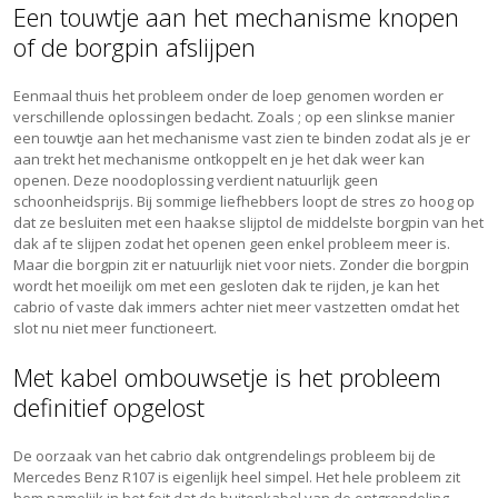
Een touwtje aan het mechanisme knopen
of de borgpin afslijpen
Eenmaal thuis het probleem onder de loep genomen worden er
verschillende oplossingen bedacht. Zoals ; op een slinkse manier
een touwtje aan het mechanisme vast zien te binden zodat als je er
aan trekt het mechanisme ontkoppelt en je het dak weer kan
openen. Deze noodoplossing verdient natuurlijk geen
schoonheidsprijs. Bij sommige liefhebbers loopt de stres zo hoog op
dat ze besluiten met een haakse slijptol de middelste borgpin van het
dak af te slijpen zodat het openen geen enkel probleem meer is.
Maar die borgpin zit er natuurlijk niet voor niets. Zonder die borgpin
wordt het moeilijk om met een gesloten dak te rijden, je kan het
cabrio of vaste dak immers achter niet meer vastzetten omdat het
slot nu niet meer functioneert.
Met kabel ombouwsetje is het probleem
definitief opgelost
De oorzaak van het cabrio dak ontgrendelings probleem bij de
Mercedes Benz R107 is eigenlijk heel simpel. Het hele probleem zit
hem namelijk in het feit dat de buitenkabel van de ontgrendeling