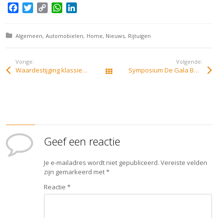
F
T
C
W
L
a
w
o
h
i
c
i
p
a
n
Posted in:
Algemeen
Automobielen
Home
Nieuws
Rijtuigen
e
t
y
t
k
b
t
L
s
e
o
e
i
A
d
Vorige:
Volgende:
Waardestijging klassiekers is geen zeepbel
Symposium De Gala Berline in Nederland
o
r
n
p
I
Alle berichten
k
k
p
n
Geef een reactie
Je e-mailadres wordt niet gepubliceerd.
Vereiste velden
zijn gemarkeerd met
*
Reactie
*