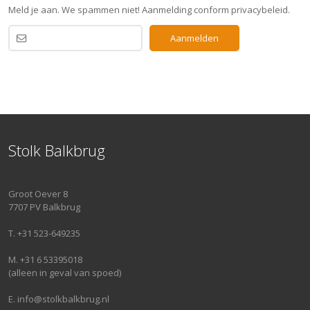
Meld je aan. We spammen niet! Aanmelding conform privacybeleid.
Stolk Balkbrug
Groot Oever 8
7707 PV Balkbrug
T. +31 523-649235
M. +31 6 53395018
(alleen in geval van spoed)
E. info@stolkbalkbrug.nl